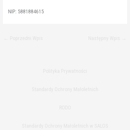
NIP: 5881884615
←
Poprzedni Wpis
Następny Wpis
→
Polityka Prywatności
Standardy Ochrony Małoletnich
RODO
Standardy Ochrony Małoletnich w SALOS