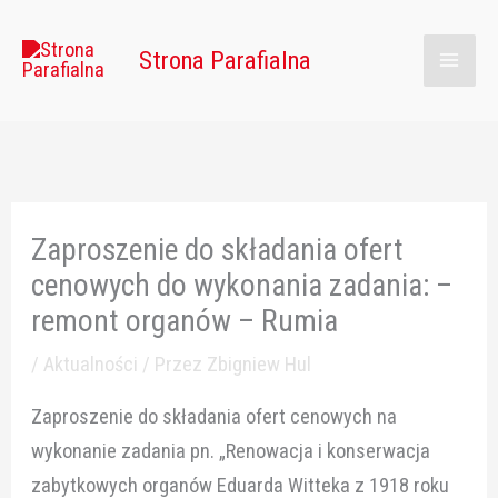
Przejdź
Main
do
Strona Parafialna
Men
treści
Zaproszenie do składania ofert
cenowych do wykonania zadania: –
remont organów – Rumia
/
Aktualności
/ Przez
Zbigniew Hul
Zaproszenie do składania ofert cenowych na
wykonanie zadania pn. „Renowacja i konserwacja
zabytkowych organów Eduarda Witteka z 1918 roku