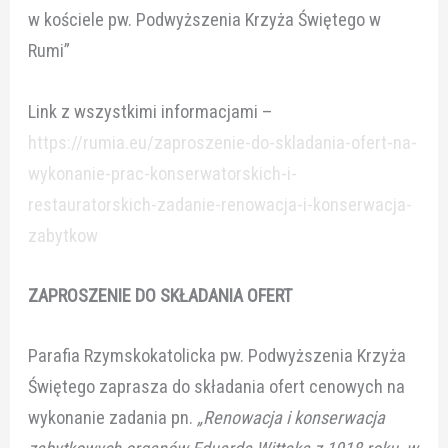
w kościele pw. Podwyższenia Krzyża Świętego w
Rumi”
Link z wszystkimi informacjami –
https://rumia.eu/zaproszenie-do-skladania-ofert-na-
wykonanie-prac-konserwatorskich-i-
restauratorskich-zadanie-renowacja-i-konserwacja-
zabytkow
ZAPROSZENIE DO SKŁADANIA OFERT
Parafia Rzymskokatolicka pw. Podwyższenia Krzyża
Świętego zaprasza do składania ofert cenowych na
wykonanie zadania pn.
„Renowacja i konserwacja