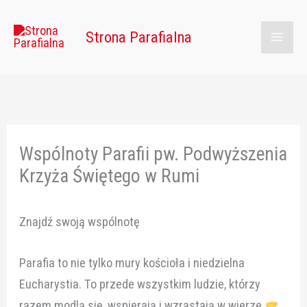
Przejdź
Main
do
Strona Parafialna
Men
treści
Wspólnoty Parafii pw. Podwyższenia
Krzyża Świętego w Rumi
Znajdź swoją wspólnotę
Parafia to nie tylko mury kościoła i niedzielna
Eucharystia. To przede wszystkim ludzie, którzy
razem modlą się, wspierają i wzrastają w wierze