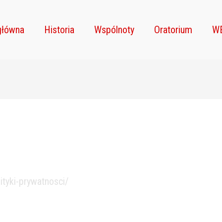
główna
Historia
Wspólnoty
Oratorium
W
lityki-prywatnosci/