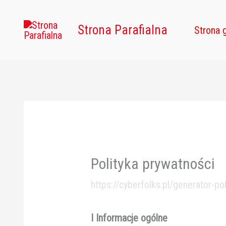
Przejdź
do
Strona Parafialna
Strona 
treści
Polityka prywatności
https://cyberfolks.pl/generator-po
I Informacje ogólne