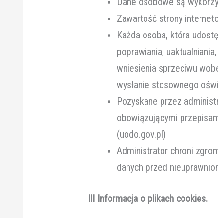
Dane osobowe są wykorzys
Zawartość strony interne
Każda osoba, która udostę
poprawiania, uaktualniania
wniesienia sprzeciwu wob
wysłanie stosownego oświa
Pozyskane przez administ
obowiązującymi przepisam
(uodo.gov.pl)
Administrator chroni zgr
danych przed nieuprawni
III Informacja o plikach cookies.