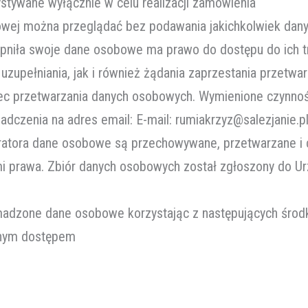
tywane wyłącznie w celu realizacji zamówienia
towej można przeglądać bez podawania jakichkolwiek dan
pniła swoje dane osobowe ma prawo do dostępu do ich tr
, uzupełniania, jak i również żądania zaprzestania przet
ec przetwarzania danych osobowych. Wymienione czynno
dczenia na adres email: E-mail: rumiakrzyz@salezjanie.p
ratora dane osobowe są przechowywane, przetwarzane i 
i prawa. Zbiór danych osobowych został zgłoszony do 
omadzone dane osobowe korzystając z następujących środ
onym dostępem