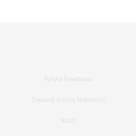
Polityka Prywatności
Standardy Ochrony Małoletnich
RODO