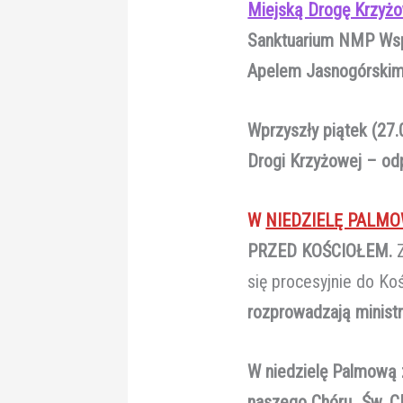
Miejską Drogę Krzyż
Sanktuarium NMP Wsp
Apelem Jasnogórskim
W
przyszły piątek (2
Drogi Krzyżowej – odp
W
NIEDZIELĘ PALM
PRZED KOŚCIOŁEM.
Z
się procesyjnie do Ko
rozprowadzają ministr
W niedzielę Palmową 
naszego Chóru „Św. C