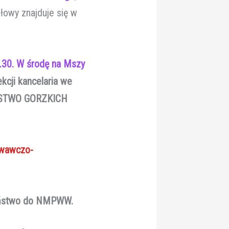
łowy znajduje się w
8.30. W środę na Mszy
ekcji kancelaria we
ŻEŃSTWO GORZKICH
wawczo-
żeństwo do NMPWW.