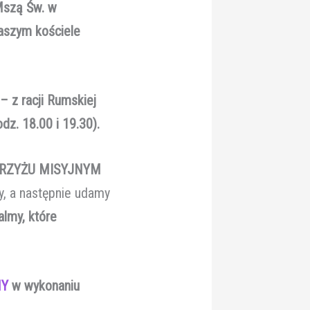
 Mszą Św. w
aszym kościele
 z racji Rumskiej
z. 18.00 i 19.30).
y KRZYŻU MISYJNYM
y, a następnie udamy
almy, które
NY
w wykonaniu