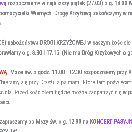
ową
rozpoczniemy w najbliższy piątek (27.03) o g. 18.00
omożycielki Wiernych. Drogę Krzyżową zakończymy w n
.
7.03) nabożeństwa DROGI KRZYŻOWEJ w naszym kościele –
rawiamy o g. 8.30 i 17.15. (Nie ma Dróg Krzyżowych o god
OWĄ
Msze św. o godz. 11.00 i 12.30 rozpoczniemy prz
bieramy się przy Krzyżu z palmami, które tam poświęcim
ścioła. Przed kościołem będzie można zaopatrzyć się
w p
anci.
zapraszamy po Mszy św. o g. 12.30 na K
ONCERT PASYJ
ECYLIA”.