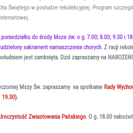
cha Świętego w posłudze rekolekcyjnej. Program szczegó
 internetowej.
 poniedziałku do środy Msze św. o g. 7.00; 8.00; 9.30 i 1
e udzielony sakrament namaszczenia chorych.
Z racji rekol
d południem jest zamknięta. Dziś zapraszamy na NABO
eczornej Mszy Św. zapraszamy na spotkanie
Rady Wycho
 19.30).
roczystość Zwiastowania Pańskiego
. O g. 18.00 nabo