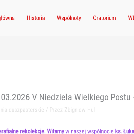
główna
Historia
Wspólnoty
Oratorium
W
.03.2026 V Niedziela Wielkiego Postu 
nia duszpasterskie
/ Przez
Zbigniew Hul
rafialne rekolekcje. Witamy
w naszej wspólnocie
ks. Łuk