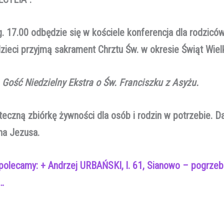
g. 17.00 odbędzie się w kościele konferencja dla rodziców
dzieci przyjmą sakrament Chrztu Św. w okresie Świąt Wie
a
Gość Niedzielny Ekstra o Św. Franciszku z Asyżu.
teczną zbiórkę żywności dla osób i rodzin w potrzebie. 
na Jezusa.
polecamy: + Andrzej URBAŃSKI, l. 61, Sianowo – pogrzeb 
…