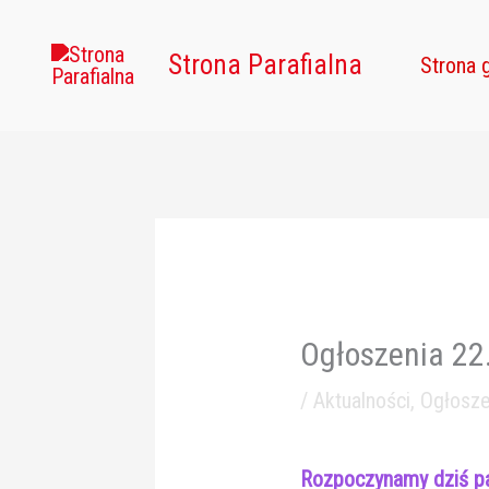
Przejdź
do
Strona Parafialna
Strona 
treści
Ogłoszenia 22
/
Aktualności
,
Ogłosze
Rozpoczynamy dziś pa