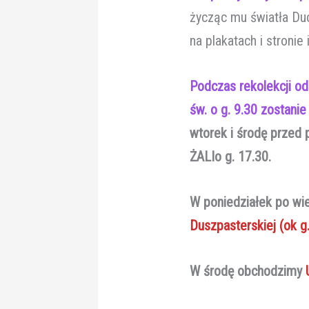
życząc mu światła Du
na plakatach i stronie
Podczas rekolekcji od
św. o g. 9.30 zostani
wtorek i środę prze
ŻALIo g. 17.30.
W poniedziałek po wi
Duszpasterskiej (ok g.
W środę obchodzimy
U