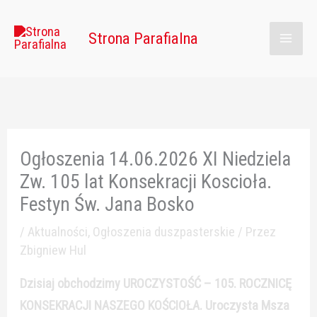
Przejdź
Main
do
Strona Parafialna
Men
treści
Ogłoszenia 14.06.2026 XI Niedziela
Zw. 105 lat Konsekracji Koscioła.
Festyn Św. Jana Bosko
/
Aktualności
,
Ogłoszenia duszpasterskie
/ Przez
Zbigniew Hul
Dzisiaj obchodzimy UROCZYSTOŚĆ – 105. ROCZNICĘ
KONSEKRACJI NASZEGO KOŚCIOŁA. Uroczysta Msza