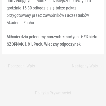
potrzebujących. Podczas dzisiejszego festynu o
godzinie
16:30
odbędzie się także pokaz
przygotowany przez zawodników i uczestników
Akademii Ruchu.
Miłosierdziu polecamy naszych zmarłych: + Elżbieta
SZORNAK, l. 81, Puck. Wieczny odpoczynek.
←
Poprzedni Wpis
Następny Wpis
→
Polityka Prywatności