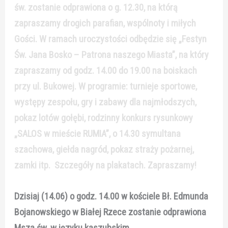
św. zostanie odprawiona o g. 12.30, na którą
zapraszamy drogich parafian, wspólnoty i miłych
Gości. W ramach uroczystości odbędzie się „Festyn
Św. Jana Bosko – Patrona naszego Miasta”, na który
zapraszamy od godz. 14.00 do 19.00 na boiskach
przy ul. Bukowej. W programie: turnieje sportowe,
występy zespołu, gry i zabawy dla najmłodszych,
pokaz lotów gołębi, rodzinny konkurs rysunkowy
„SALOS w mieście RUMIA”, o 14.30 symultana
szachowa, giełda nagród, pokaz straży pożarnej,
zamki itp. Szczegóły na plakatach. Zapraszamy!
Dzisiaj (14.06) o godz. 14.00 w kościele Bł. Edmunda
Bojanowskiego w Białej Rzece zostanie odprawiona
Msza św. w języku kaszubskim.