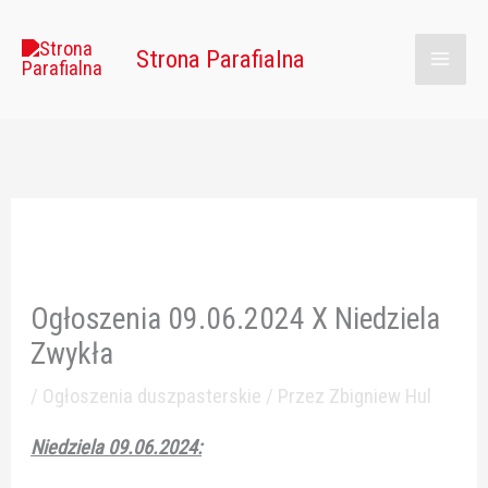
Przejdź
Main
do
Strona Parafialna
Men
treści
Ogłoszenia 09.06.2024 X Niedziela
Zwykła
/
Ogłoszenia duszpasterskie
/ Przez
Zbigniew Hul
Niedziela 09.06.2024: