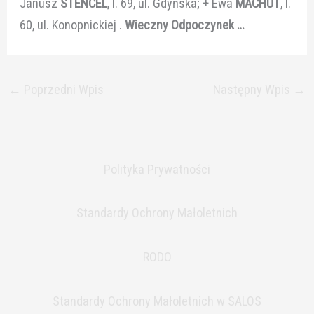
Janusz
STENCEL
, l. 69, ul. Gdyńska; + Ewa
MACHUT
, l.
60, ul. Konopnickiej .
Wieczny Odpoczynek …
←
Poprzedni Wpis
Następny Wpis
→
Polityka Prywatności
Standardy Ochrony Małoletnich
RODO
Standardy Ochrony Małoletnich w SALOS