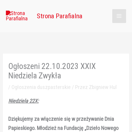
Przejdź
Main
do
Strona Parafialna
Men
treści
Ogłoszeni 22.10.2023 XXIX
Niedziela Zwykła
/
Ogłoszenia duszpasterskie
/ Przez
Zbigniew Hul
Niedziela 22X:
Dziękujemy za włączenie się w przeżywanie Dnia
Papieskiego. Młodzież na Fundację „Dzieło Nowego