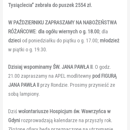
Tysiąclecia” zebrała do puszek 2554 zł.
W PAŹDZIERNIKU ZAPRASZAMY NA NABOŻEŃSTWA
RÓŻAŃCOWE
:
dla ogółu wiernych o g. 18.00
; dla
dzieci
od poniedziałku do piątku o g. 17.00;
młodzież
w piątki o g. 19.30.
Dzisiaj wspominamy
ŚW. JANA PAWŁA II
. O godz.
21.00 zapraszamy na APEL modlitewny
pod
FIGURĄ
JANA PAWŁA II
przy Rondzie. Prosimy przynieść ze
sobą lampiony.
Dziś
wolontariusze Hospicjum św. Wawrzyńca w
Gdyni
rozprowadzają kalendarze na przyszły rok.
Złożone ofiary będą przeznaczone na utrzymanie