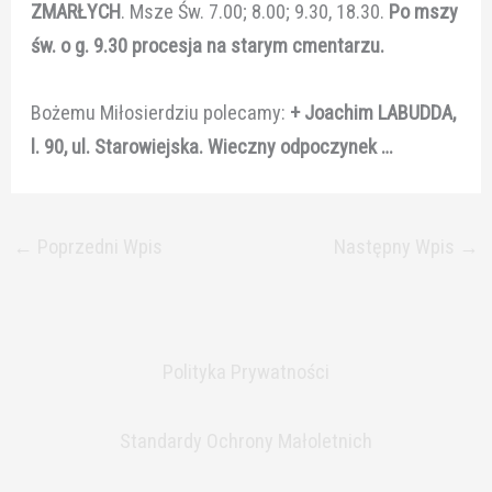
ZMARŁYCH
. Msze Św. 7.00; 8.00; 9.30, 18.30.
Po mszy
św. o g. 9.30 procesja na starym cmentarzu.
Bożemu Miłosierdziu polecamy:
+ Joachim LABUDDA,
l. 90, ul. Starowiejska. Wieczny odpoczynek …
←
Poprzedni Wpis
Następny Wpis
→
Polityka Prywatności
Standardy Ochrony Małoletnich