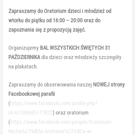
Zapraszamy do Oratorium dzieci i młodzież od
wtorku do piątku od 16:00 – 20:00 oraz do
zapoznania się z propozycją zajęć.
Organizujemy
BAL WSZYSTKICH ŚWIĘTYCH 31
PAŹDZIERNIKA
dla dzieci oraz młodzieży szczegóły
na plakatach.
Zapraszamy do obserwowania naszej
NOWEJ strony
Facebookowej parafii
(
https://www.facebook.com/profile.php?
id=61550695177822
) oraz oratorium
(
https://www.facebook.com/people/Oratorium-
Micha%C5%82a-Archanio%C5%82a-w-