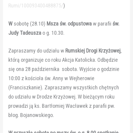
Rumi/100093400488875/
)
W
sobotę (28.10)
Msza św. odpustowa
w parafii
św.
Judy Tadeusza
o g. 10.30.
Zapraszamy do udziału w
Rumskiej Drogi Krzyżowej
,
którą organizuje co roku Akcja Katolicka. Odbędzie
się ona 28 października sobota. Wyjście o godzinie
10:00 z kościoła św. Anny w Wejherowie
(Franciszkanie). Zapraszamy wszystkich chętnych
do udziału w Drodze Krzyżowej. W bieżącym roku
prowadzi ją ks. Bartłomiej Wacławek z parafii pw.
błog. Bojanowskiego.
W przyszłą sobotę po mszy św. o g. 8.00 spotkanie