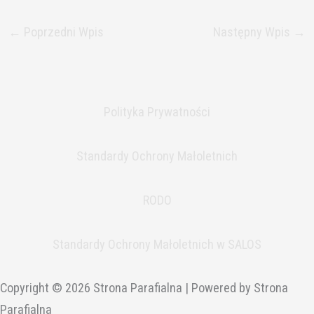
←
Poprzedni Wpis
Następny Wpis
→
Polityka Prywatności
Standardy Ochrony Małoletnich
RODO
Standardy Ochrony Małoletnich w SALOS
Copyright © 2026 Strona Parafialna | Powered by Strona
Parafialna