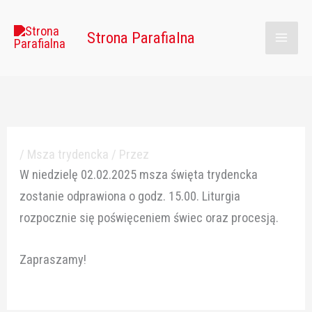
Przejdź
Main
do
Strona Parafialna
Men
treści
/
Msza trydencka
/ Przez
W niedzielę 02.02.2025 msza święta trydencka
zostanie odprawiona o godz. 15.00. Liturgia
rozpocznie się poświęceniem świec oraz procesją.
Zapraszamy!