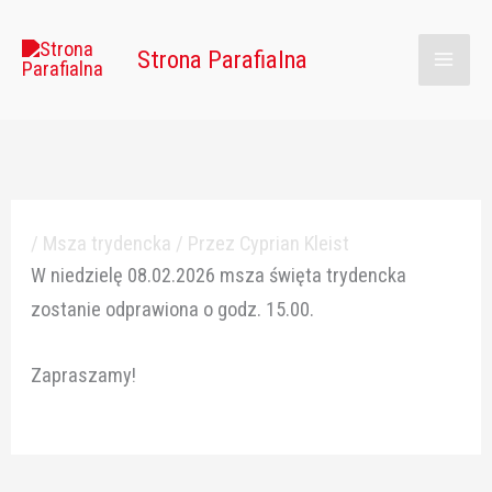
Przejdź
Main
do
Strona Parafialna
Men
treści
/
Msza trydencka
/ Przez
Cyprian Kleist
W niedzielę 08.02.2026 msza święta trydencka
zostanie odprawiona o godz. 15.00.
Zapraszamy!