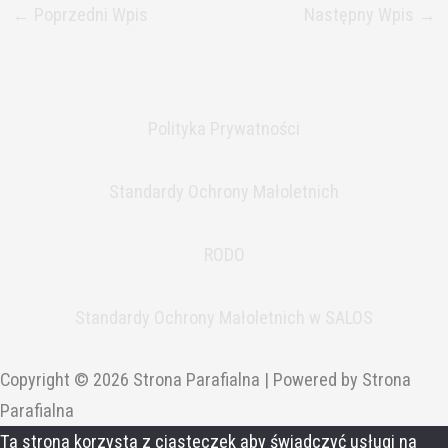
←
Poprzedni Wpis
Następny Wpis
→
Polityka Prywatności
Standardy Ochrony Małoletnich
RODO
Standardy Ochrony Małoletnich w SALOS
Copyright © 2026 Strona Parafialna | Powered by Strona
Parafialna
Ta strona korzysta z ciasteczek aby świadczyć usługi na