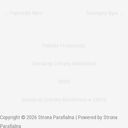
←
Poprzedni Wpis
Następny Wpis
→
Polityka Prywatności
Standardy Ochrony Małoletnich
RODO
Standardy Ochrony Małoletnich w SALOS
Copyright © 2026 Strona Parafialna | Powered by Strona
Parafialna