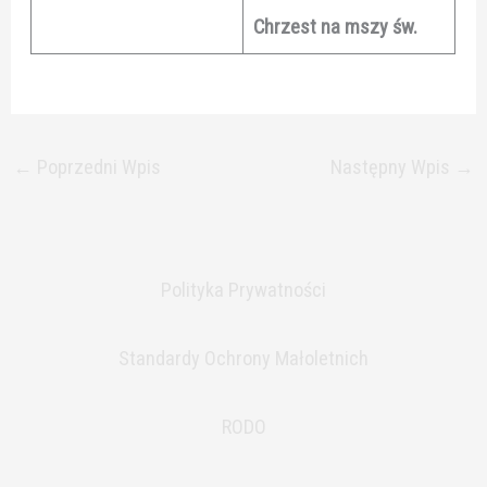
Chrzest na mszy św.
←
Poprzedni Wpis
Następny Wpis
→
Polityka Prywatności
Standardy Ochrony Małoletnich
RODO