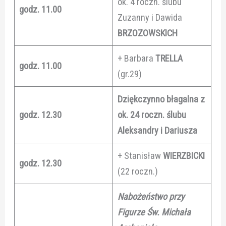
ok. 4 roczn. ślubu
godz. 11.00
Zuzanny i Dawida
BRZOZOWSKICH
+ Barbara
TRELLA
godz. 11.00
(gr.29)
Dziękczynno błagalna z
godz. 12.30
ok. 24 roczn. ślubu
Aleksandry i Dariusza
+ Stanisław
WIERZBICKI
godz. 12.30
(22 roczn.)
Nabożeństwo przy
Figurze Św. Michała