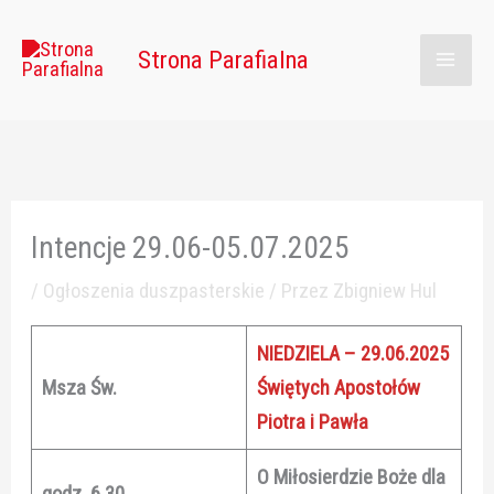
Przejdź
Main
do
Strona Parafialna
Men
treści
Intencje 29.06-05.07.2025
/
Ogłoszenia duszpasterskie
/ Przez
Zbigniew Hul
NIEDZIELA – 29.06.2025
Msza Św.
Świętych Apostołów
Piotra i Pawła
O Miłosierdzie Boże dla
godz. 6.30