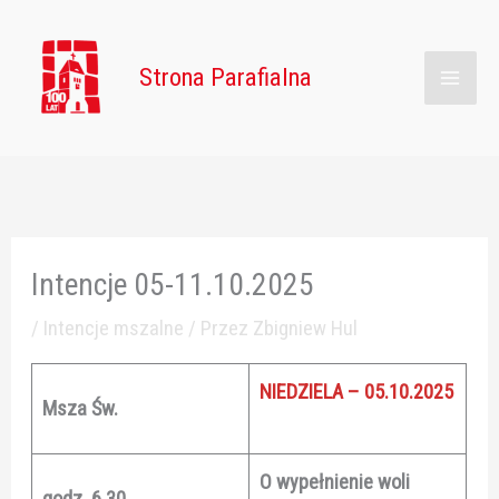
Przejdź
Main
do
Strona Parafialna
Men
treści
Intencje 05-11.10.2025
/
Intencje mszalne
/ Przez
Zbigniew Hul
NIEDZIELA – 05.10.2025
Msza Św.
O wypełnienie woli
godz. 6.30