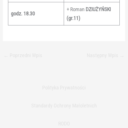
+ Roman
DZIUŻYŃSKI
godz. 18.30
(gr.11)
←
Poprzedni Wpis
Następny Wpis
→
Polityka Prywatności
Standardy Ochrony Małoletnich
RODO