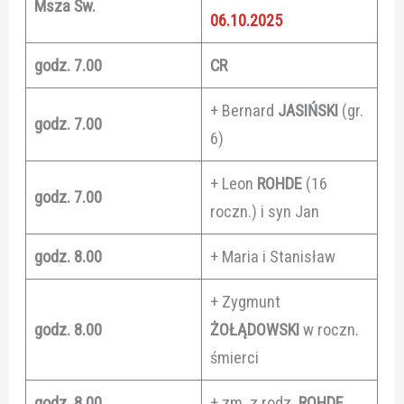
Msza Św.
06.10.2025
godz. 7.00
CR
+ Bernard
JASIŃSKI
(gr.
godz. 7.00
6)
+ Leon
ROHDE
(16
godz. 7.00
roczn.) i syn Jan
godz. 8.00
+ Maria i Stanisław
+ Zygmunt
godz. 8.00
ŻOŁĄDOWSKI
w roczn.
śmierci
godz. 8.00
+ zm. z rodz.
ROHDE