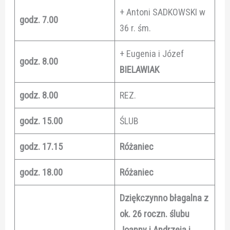
+ Antoni SADKOWSKI w
godz. 7.00
36 r. śm.
+ Eugenia i Józef
godz. 8.00
BIELAWIAK
godz. 8.00
REZ.
godz. 15.00
ŚLUB
godz. 17.15
Różaniec
godz. 18.00
Różaniec
Dziękczynno błagalna z
ok. 26 roczn. ślubu
Joanny i Andrzeja i