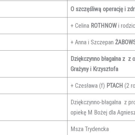
O szczęśliwą operację i zd
+ Celina
ROTHNOW
i rodzi
+ Anna i Szczepan
ŻABOW
Dziękczynno błagalna z z o
Grażyny i Krzysztofa
+ Czesława (f)
PTACH
(2 ro
Dziękczynno-błagalna z pr
opiekę M Bożej dla Agnieszk
Msza Trydencka