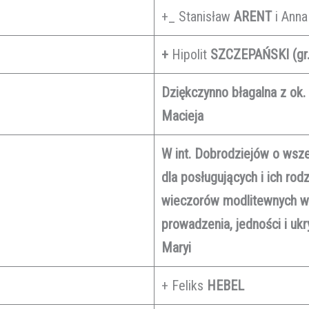
+_ Stanisław
ARENT
i Anna
+
Hipolit
SZCZEPAŃSKI (gr.
Dziękczynno błagalna z ok. 
Macieja
W int. Dobrodziejów o wsze
dla posługujących i ich rod
wieczorów modlitewnych w p
prowadzenia, jedności i uk
Maryi
+ Feliks
HEBEL