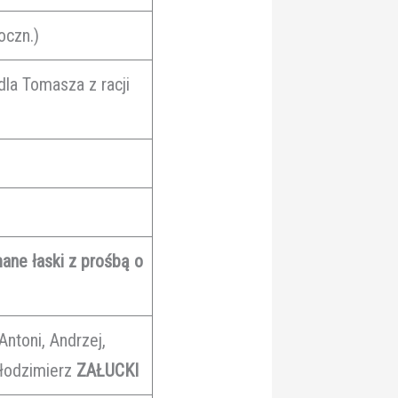
oczn.)
la Tomasza z racji
ane łaski z prośbą o
Antoni, Andrzej,
łodzimierz
ZAŁUCKI