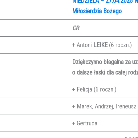
NIEDZIELA – 27.04.2025
N
Miłosierdzia Bożego
CR
+
Antoni
LEIKE
(6 roczn.)
Dziękczynno błagalna za u
o dalsze łaski dla całej rod
+ Felicja (6 roczn.)
+ Marek, Andrzej, Ireneus
+ Gertruda