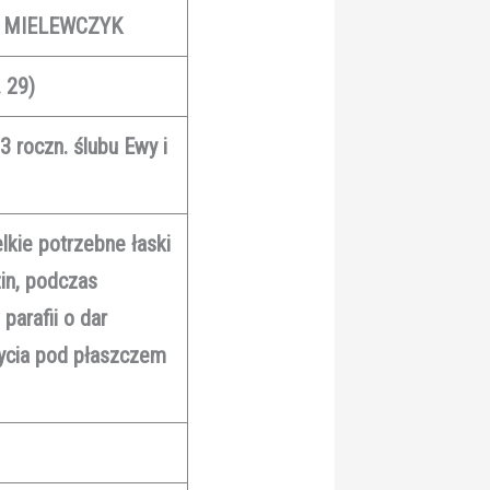
MIELEWCZYK
 29)
3 roczn. ślubu Ewy i
lkie potrzebne łaski
zin, podczas
arafii o dar
rycia pod płaszczem