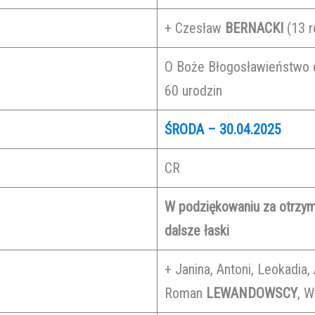
+ Czesław
BERNACKI
(13 r
O Boże Błogosławieństwo d
60 urodzin
ŚRODA – 30.04.2025
CR
W podziękowaniu za otrzym
dalsze łaski
+ Janina, Antoni, Leokadia, 
Roman
LEWANDOWSCY
, W