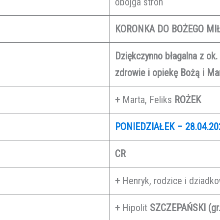
obojga stron
KORONKA DO BOŻEGO MIŁ
Dziękczynno błagalna z ok. 
zdrowie i opiekę Bożą i Ma
+
Marta, Feliks
ROŻEK
PONIEDZIAŁEK – 28.04.20
CR
+
Henryk, rodzice i dziadko
+
Hipolit
SZCZEPAŃSKI (gr.