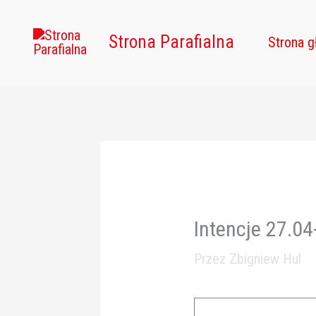
Przejdź
do
Strona Parafialna
Strona 
treści
Intencje 27.0
Przez
Zbigniew Hul