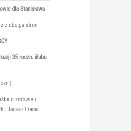
rowie dla Stanisława
ce z obojga stron
SCY
kazji 35 roczn. ślubu
czn.)
ośba o zdrowie i
i, Jacka i Frania