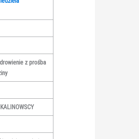
iedziela
zdrowienie z prośba
ziny
z
KALINOWSCY