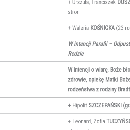
+ Urszula, Franciszek
DOS
stron
+ Waleria
KOŚNICKA
(23 ro
W intencji Parafii – Odpus
Redzie
W intencji o wiarę, Boże b
zdrowie, opiekę Matki Boże
rodzeństwa z rodziny Brad
+
Hipolit
SZCZEPAŃSKI (gr.
+ Leonard, Zofia
TUCZYŃS