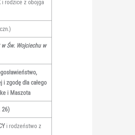
Z
i rodzice z obojga
czn.)
t w Św. Wojciechu w
łogosławieństwo,
j i zgodę dla całego
tke i Maszota
 26)
CY
i rodzeństwo z