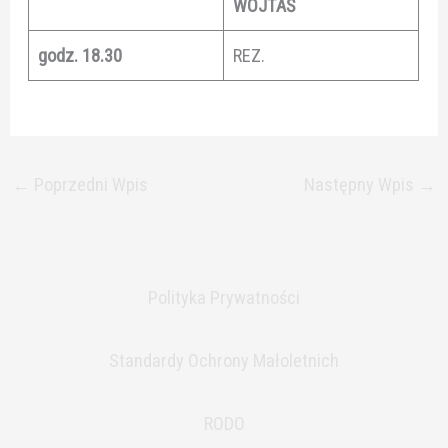
WOJTAŚ
godz. 18.30
REZ.
←
Poprzedni Wpis
Następny Wpis
→
Polityka Prywatności
Standardy Ochrony Małoletnich
RODO