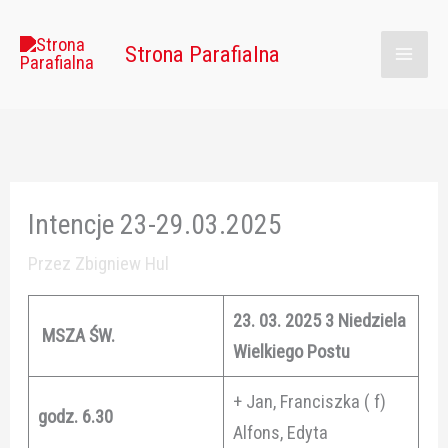
Przejdź
Main
do
Strona Parafialna
Men
treści
Intencje 23-29.03.2025
Przez
Zbigniew Hul
23. 03. 2025 3 Niedziela
MSZA ŚW.
Wielkiego Postu
+ Jan, Franciszka ( f)
godz. 6.30
Alfons, Edyta