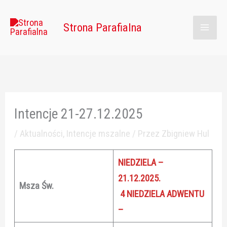
Przejdź
Main
do
Strona Parafialna
Men
treści
Intencje 21-27.12.2025
/
Aktualności
,
Intencje mszalne
/ Przez
Zbigniew Hul
NIEDZIELA –
21.12.2025.
Msza Św.
4 NIEDZIELA ADWENTU
–