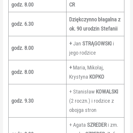
godz. 8.00
CR
Dziękczynno błagalna z
godz. 6.30
ok. 90 urodzin Stefanii
+
Jan
STRĄGOWSKI
i
godz. 8.00
jego rodzice
+
Maria, Mikołaj,
godz. 8.00
Krystyna
KOPKO
+ Stanisław
KOWALSKI
godz. 9.30
(2 roczn.) i rodzice z
obojga stron
+ Agata
SZREDER
i zm.