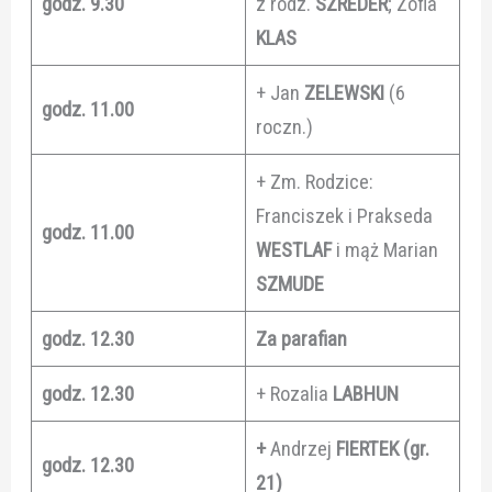
godz. 9.30
z rodz.
SZREDER
; Zofia
KLAS
+ Jan
ZELEWSKI
(6
godz. 11.00
roczn.)
+ Zm. Rodzice:
Franciszek i Prakseda
godz. 11.00
WESTLAF
i mąż Marian
SZMUDE
godz. 12.30
Za parafian
godz. 12.30
+ Rozalia
LABHUN
+
Andrzej
FIERTEK (gr.
godz. 12.30
21)