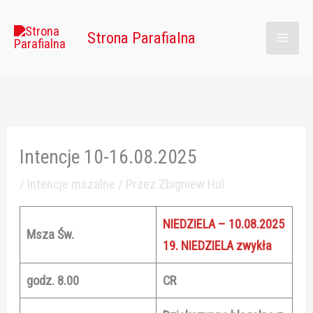
Przejdź
Main
do
Strona Parafialna
Men
treści
Intencje 10-16.08.2025
/
Intencje mszalne
/ Przez
Zbigniew Hul
NIEDZIELA – 10.08.2025
Msza Św.
19. NIEDZIELA zwykła
godz. 8.00
CR