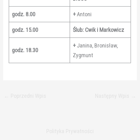
godz. 8.00
+
Antoni
godz. 15.00
Ślub: Cwik i Markowicz
+
Janina, Bronisław,
godz. 18.30
Zygmunt
←
Poprzedni Wpis
Następny Wpis
→
Polityka Prywatności