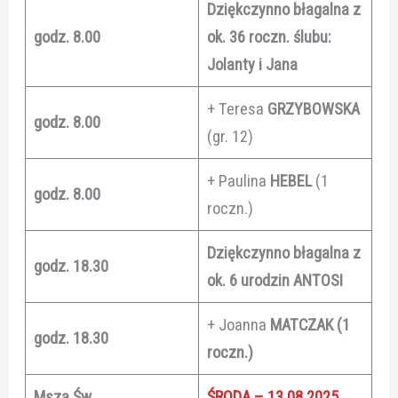
Dziękczynno błagalna z
godz. 8.00
ok. 36 roczn. ślubu:
Jolanty i Jana
+ Teresa
GRZYBOWSKA
godz. 8.00
(gr. 12)
+ Paulina
HEBEL
(1
godz. 8.00
roczn.)
Dziękczynno błagalna z
godz. 18.30
ok. 6 urodzin ANTOSI
+ Joanna
MATCZAK (1
godz. 18.30
roczn.)
Msza Św.
ŚRODA – 13.08.2025