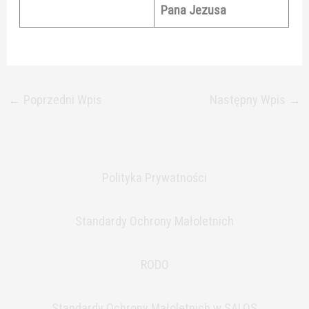
Pana Jezusa
←
Poprzedni Wpis
Następny Wpis
→
Polityka Prywatności
Standardy Ochrony Małoletnich
RODO
Standardy Ochrony Małoletnich w SALOS