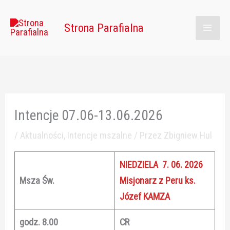
Przejdź
Main
do
Strona Parafialna
Men
treści
Intencje 07.06-13.06.2026
/
Aktualności
,
Intencje mszalne
/ Przez
Zbigniew Hul
NIEDZIELA 7. 06. 2026
Msza Św.
Misjonarz z Peru ks.
Józef KAMZA
godz. 8.00
CR