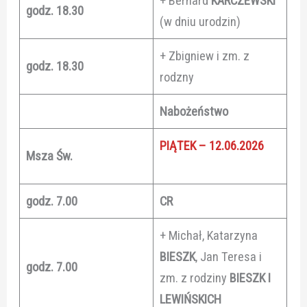
+ Bernard
KARCZEWSKI
godz. 18.30
(w dniu urodzin)
+ Zbigniew i zm. z
godz. 18.30
rodzny
Nabożeństwo
PIĄTEK – 12.06.2026
Msza Św.
godz. 7.00
CR
+ Michał, Katarzyna
BIESZK
, Jan Teresa i
godz. 7.00
zm. z rodziny
BIESZK I
LEWIŃSKICH