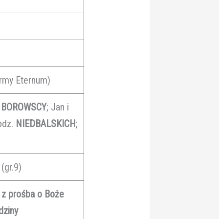
irmy Eternum)
a
BOROWSCY
; Jan i
rodz.
NIEDBALSKICH
;
(gr.9)
a z prośba o Boże
odziny