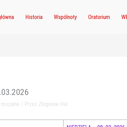
główna
Historia
Wspólnoty
Oratorium
W
7.03.2026
e mszalne
/ Przez
Zbigniew Hul