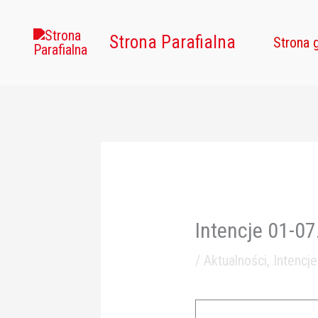
Przejdź
do
Strona Parafialna
Strona 
treści
Intencje 01-0
/
Aktualności
,
Intencj