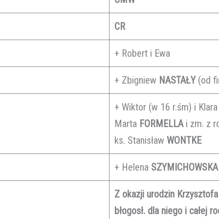
CR
+ Robert i Ewa
+ Zbigniew
NASTAŁY
(od f
+ Wiktor (w 16 r.śm) i Klar
Marta
FORMELLA
i zm. z 
ks. Stanisław
WONTKE
+ Helena
SZYMICHOWSKA
Z okazji urodzin Krzysztof
błogosł. dla niego i całej r