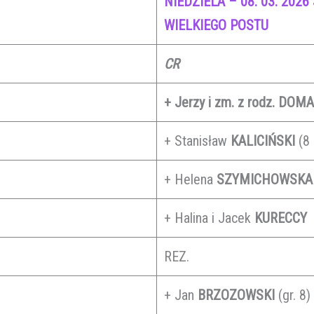
NIEDZIELA – 08. 03. 2026
WIELKIEGO POSTU
CR
+ Jerzy i zm. z rodz. DO
+ Stanisław
KALICIŃSKI
(8
+ Helena
SZYMICHOWSKA
+ Halina i Jacek
KURECCY
REZ.
+ Jan
BRZOZOWSKI
(gr. 8)