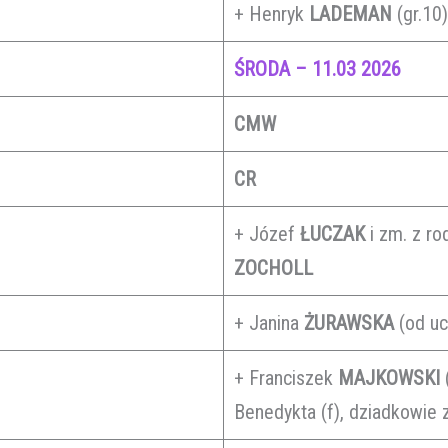
+ Henryk
LADEMAN
(gr.10
ŚRODA – 11.03 2026
CMW
CR
+ Józef
ŁUCZAK
i zm. z ro
ZOCHOLL
+ Janina
ŻURAWSKA
(od uc
+ Franciszek
MAJKOWSKI
(
Benedykta (f), dziadkowie 