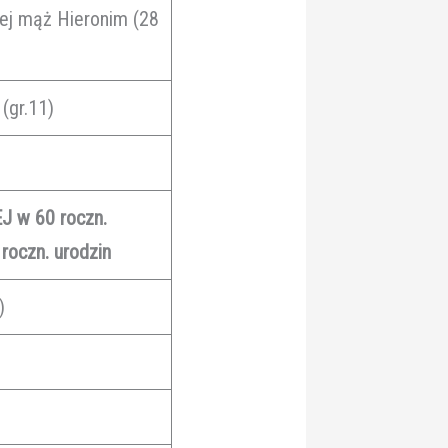
jej mąż Hieronim (28
(gr.11)
J w 60 roczn.
 roczn. urodzin
)
)