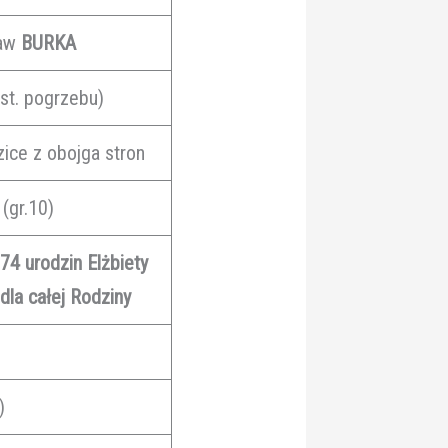
ław
BURKA
st. pogrzebu)
zice z obojga stron
(gr.10)
74 urodzin Elżbiety
dla całej Rodziny
)