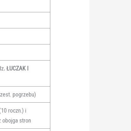
)
dz
. ŁUCZAK I
zest. pogrzebu)
10 roczn.) i
z obojga stron