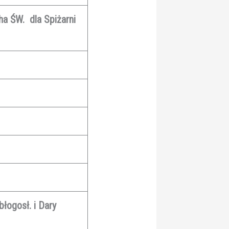
ha ŚW. dla Spiżarni
łogosł. i Dary