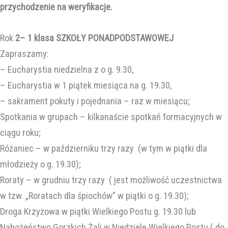
przychodzenie na weryfikacje.
Rok
2– 1 klasa SZKOŁY PONADPODSTAWOWEJ
Zapraszamy:
– Eucharystia niedzielna z o g. 9.30,
– Eucharystia w 1 piątek miesiąca na g. 19.30,
– sakrament pokuty i pojednania – raz w miesiącu;
Spotkania w grupach – kilkanaście spotkań formacyjnych w
ciągu roku;
Różaniec – w październiku trzy razy (w tym w piątki dla
młodzieży o g. 19.30);
Roraty – w grudniu trzy razy ( jest możliwość uczestnictwa
w tzw. „Roratach dla śpiochów” w piątki o g. 19.30);
Droga Krzyżowa w piątki Wielkiego Postu g. 19.30 lub
Nabożeństwo Gorzkich Żali w Niedziele Wielkiego Postu ( do