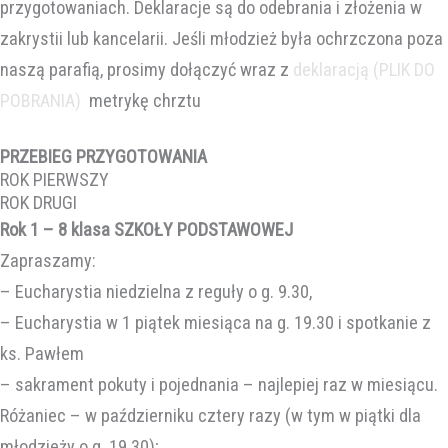
przygotowaniach. Deklaracje są do odebrania i złożenia w
zakrystii lub kancelarii. Jeśli młodzież była ochrzczona poza
naszą parafią, prosimy dołączyć wraz z
deklaracją (PLIK DO
POBRANIA)
metrykę chrztu
PRZEBIEG PRZYGOTOWANIA
ROK PIERWSZY
ROK DRUGI
Rok 1 – 8 klasa SZKOŁY PODSTAWOWEJ
Zapraszamy:
– Eucharystia niedzielna z reguły o g. 9.30,
– Eucharystia w 1 piątek miesiąca na g. 19.30 i spotkanie z
ks. Pawłem
– sakrament pokuty i pojednania – najlepiej raz w miesiącu.
Różaniec – w październiku cztery razy (w tym w piątki dla
młodzieży o g. 19.30);