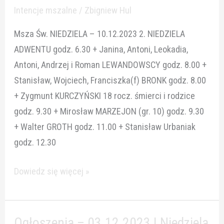
10-
Intencje mszalne
/
Zbigniew Hul
16.12.2023
Msza Św. NIEDZIELA – 10.12.2023 2. NIEDZIELA
ADWENTU godz. 6.30 + Janina, Antoni, Leokadia,
Antoni, Andrzej i Roman LEWANDOWSCY godz. 8.00 +
Stanisław, Wojciech, Franciszka(f) BRONK godz. 8.00
+ Zygmunt KURCZYŃSKI 18 rocz. śmierci i rodzice
godz. 9.30 + Mirosław MARZEJON (gr. 10) godz. 9.30
+ Walter GROTH godz. 11.00 + Stanisław Urbaniak
godz. 12.30
Dowiedz się więcej »
Ogłoszenia – 03.12.2023 I Niedziela
Ogłoszenia