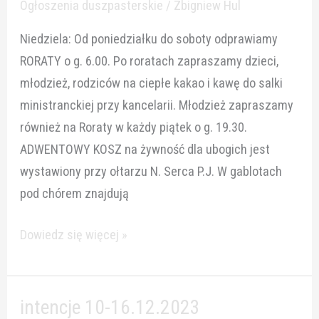
Ogłoszenia duszpasterskie
/
Zbigniew Hul
Niedziela
Niedziela: Od poniedziałku do soboty odprawiamy
Adwentu
RORATY o g. 6.00. Po roratach zapraszamy dzieci,
młodzież, rodziców na ciepłe kakao i kawę do salki
ministranckiej przy kancelarii. Młodzież zapraszamy
również na Roraty w każdy piątek o g. 19.30.
ADWENTOWY KOSZ na żywność dla ubogich jest
wystawiony przy ołtarzu N. Serca P.J. W gablotach
pod chórem znajdują
Dowiedz się więcej »
intencje 10-16.12.2023
intencje