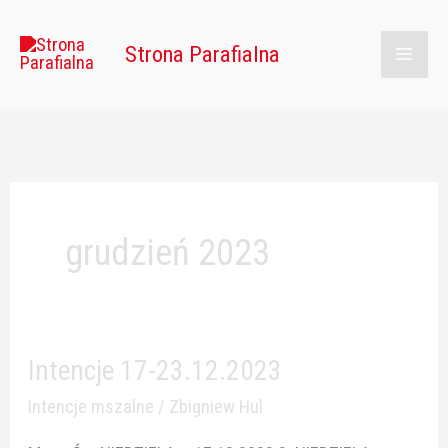
Przejdź
Main
do
Strona Parafialna
Men
treści
grudzień 2023
Intencje 17-23.12.2023
Intencje
17-
Intencje mszalne
/
Zbigniew Hul
23.12.2023