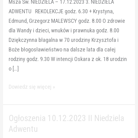
Msza Św. NIEDZIELA – 17.12.2023 3. NIEDZIELA
ADWENTU REKOLEKCJE godz. 6.30 + Krystyna,
Edmund, Grzegorz MALEWSCY godz. 8.00 O zdrowie
dla Wandy i dzieci, wnuków i prawnuka godz. 8.00
Dziękczynna błagalna w 70 urodziny Krzysztofa i
Boże błogosławieństwo na dalsze lata dla całej
rodziny godz. 9.30 W intencji Oskara z ok. 18 urodzin
o […]
Dowiedz się więcej »
Ogłoszenia 10.12.2023 II Niedziela
Ogłoszenia
10.12.2023
Adwentu
II