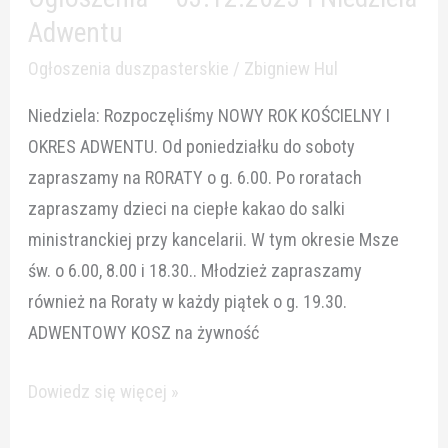
–
Adwentu
03.12.2023
Ogłoszenia duszpasterskie
/
Zbigniew Hul
I
Niedziela: Rozpoczęliśmy NOWY ROK KOŚCIELNY I
Niedziela
OKRES ADWENTU. Od poniedziałku do soboty
Adwentu
zapraszamy na RORATY o g. 6.00. Po roratach
zapraszamy dzieci na ciepłe kakao do salki
ministranckiej przy kancelarii. W tym okresie Msze
św. o 6.00, 8.00 i 18.30.. Młodzież zapraszamy
również na Roraty w każdy piątek o g. 19.30.
ADWENTOWY KOSZ na żywność
Dowiedz się więcej »