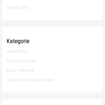
marzec 2023
Kategorie
Aktualności
Intencje mszalne
Msza trydencka
Ogłoszenia duszpasterskie