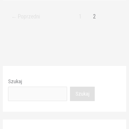
←
Poprzedni
1
2
Szukaj
Szukaj