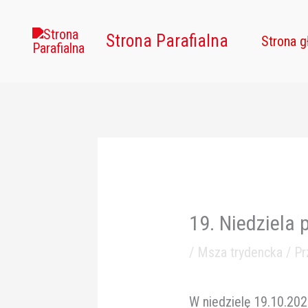
Przejdź
do
Strona Parafialna
Strona 
treści
19. Niedziela 
/
Msza trydencka
/ P
W niedzielę 19.10.202