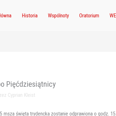
główna
Historia
Wspólnoty
Oratorium
WE
po Pięćdziesiątnicy
rzez
Cyprian Kleist
5 msza święta trydencka zostanie odprawiona o godz. 15