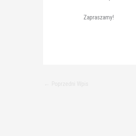
Zapraszamy!
←
Poprzedni Wpis