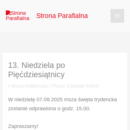
Przejdź
Mai
do
Strona Parafialna
Men
treści
13. Niedziela po
Pięćdziesiątnicy
/
Msza trydencka
/ Przez
Cyprian Kleist
W niedzielę 07.09.2025 msza święta trydencka
zostanie odprawiona o godz. 15.00.
Zapraszamy!