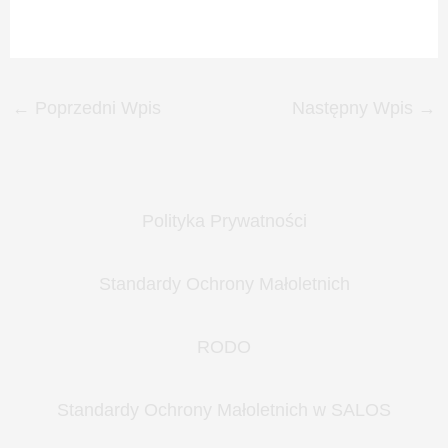
←
Poprzedni Wpis
Następny Wpis
→
Polityka Prywatności
Standardy Ochrony Małoletnich
RODO
Standardy Ochrony Małoletnich w SALOS