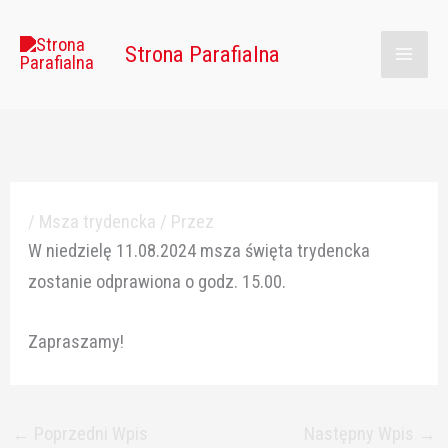
Przejdź
Main
do
Strona Parafialna
Men
treści
/
Msza trydencka
/ Przez
W niedzielę 11.08.2024 msza święta trydencka
zostanie odprawiona o godz. 15.00.
Zapraszamy!
←
Poprzedni Wpis
Następny Wpis
→